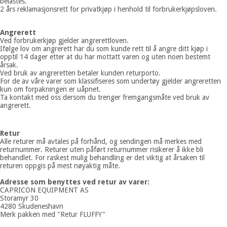
belastes.
2 års reklamasjonsrett for privatkjøp i henhold til forbrukerkjøpsloven.
Angrerett
Ved forbrukerkjøp gjelder angrerettloven.
Ifølge lov om angrerett har du som kunde rett til å angre ditt kjøp i
opptil 14 dager etter at du har mottatt varen og uten noen bestemt
årsak.
Ved bruk av angreretten betaler kunden returporto.
For de av våre varer som klassifiseres som undertøy gjelder angreretten
kun om forpakningen er uåpnet.
Ta kontakt med oss dersom du trenger fremgangsmåte ved bruk av
angrerett.
Retur
Alle returer må avtales på forhånd, og sendingen må merkes med
returnummer. Returer uten påført returnummer risikerer å ikke bli
behandlet. For raskest mulig behandling er det viktig at årsaken til
returen oppgis på mest nøyaktig måte.
Adresse som benyttes ved retur av varer:
CAPRICON EQUIPMENT AS
Storamyr 30
4280 Skudeneshavn
Merk pakken med "Retur FLUFFY"