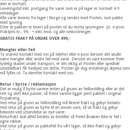
den er mottatt.
Leveringstid inkl. postgang for varer som er på lager er normalt 4-5
virkedager.
Alle varer leveres fra lager i Norge og sendes med Posten, som pakke
med sporing.
Etter at pakken er levert på posten vil du motta sporingsnr. pr. e-post.
Fraktpris kr.: 99,- + inkl. mva. og alle omkostninger.
GRATIS FRAKT PÅ ORDRE OVER 499,-
Mangler eller feil
Ta snarest kontakt med oss på telefon eller e-post dersom det skulle
være mangler eller andre feil med varer. Dersom en vare kommer frem
tydelig skadet under transport, er det viktig at Posten eller speditør
umiddelbart får beskjed om dette. Posten gir deg erstatnings skjema som
må fylles ut. Ta deretter kontakt med oss.
Retur / bytte / reklamasjon
Det er mulig å bytte varene enten på grunn av feilbestilling eller at det
rett og slett ikke passer, så fremt varene ligger pent pakket i original
forpakning.
Ved retur på grunn av feilbestilling må likevel frakt og gebyr betales.
Ved retur på grunn av bytte til en annen vare, så vil frakt og gebyr
belastes ved utsendelse av nye varer.
Returfrakt skal alltid betales av bestiller så fremt årsaken ikke er feil i
egne rekker.
Ved retur på grunn av pakkefeil fra vårt lager, vil ikke frakt og gebyr