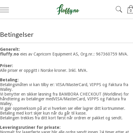
0
Betingelser
Generelt:
fluffy.no
eies av Capricorn Equipment AS, Org.nr.: 967360759 MVA.
Priser:
Alle priser er oppgitt i Norske kroner. Inkl. MVA.
Betaling:
Betalingsmåten vi kan tilby er: VISA/MasterCard, VIPPS og Faktura fra
Walley.
Vi benytter en sikker løsning fra BAMBORA CHECKOUT (Worldline) for
håndtering av betalinger medVISA/MasterCard, VIPPS og Faktura fra
Walley.
Vi gjør oppmerksom på at vi hverken ser eller lagrer ditt kortnummer.
Betaling med kort skjer kun når du går til kasse.
Betalingen trekkes fra ditt kort først når ordren er pakket og sendt.
Leveringsrutiner for private:
Normalt for lagerførte varer blir alle ordre sendt innen 24 timer etter at