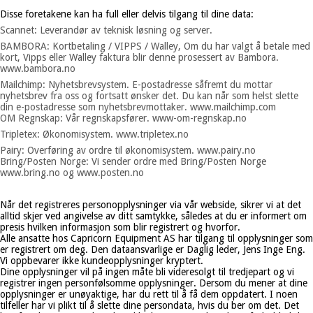
Disse foretakene kan ha full eller delvis tilgang til dine data:
Scannet: Leverandør av teknisk løsning og server.
BAMBORA: Kortbetaling / VIPPS / Walley, Om du har valgt å betale med
kort, Vipps eller Walley faktura blir denne prosessert av Bambora.
www.bambora.no
Mailchimp: Nyhetsbrevsystem. E-postadresse såfremt du mottar
nyhetsbrev fra oss og fortsatt ønsker det. Du kan når som helst slette
din e-postadresse som nyhetsbrevmottaker. www.mailchimp.com
OM Regnskap: Vår regnskapsfører. www-om-regnskap.no
Tripletex: Økonomisystem. www.tripletex.no
Pairy: Overføring av ordre til økonomisystem. www.pairy.no
Bring/Posten Norge: Vi sender ordre med Bring/Posten Norge
www.bring.no og www.posten.no
Når det registreres personopplysninger via vår webside, sikrer vi at det
alltid skjer ved angivelse av ditt samtykke, således at du er informert om
presis hvilken informasjon som blir registrert og hvorfor.
Alle ansatte hos Capricorn Equipment AS har tilgang til opplysninger som
er registrert om deg. Den dataansvarlige er Daglig leder, Jens Inge Eng.
Vi oppbevarer ikke kundeopplysninger kryptert.
Dine opplysninger vil på ingen måte bli videresolgt til tredjepart og vi
registrer ingen personfølsomme opplysninger. Dersom du mener at dine
opplysninger er unøyaktige, har du rett til å få dem oppdatert. I noen
tilfeller har vi plikt til å slette dine persondata, hvis du ber om det. Det