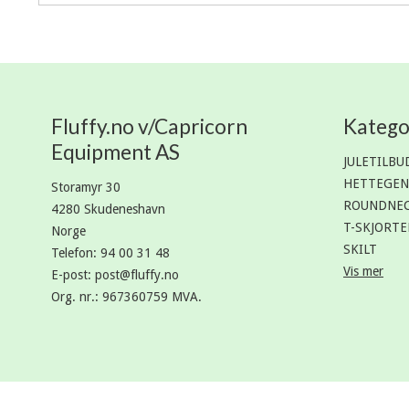
Fluffy.no v/Capricorn
Katego
Equipment AS
JULETILBU
HETTEGEN
Storamyr 30
ROUNDNE
4280 Skudeneshavn
T-SKJORTE
Norge
SKILT
Telefon
:
94 00 31 48
Vis mer
E-post
:
post@fluffy.no
Org. nr.
:
967360759 MVA.