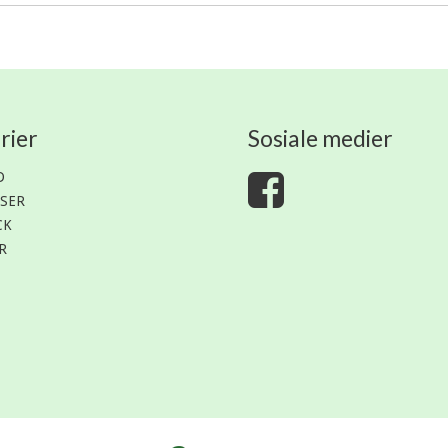
rier
Sosiale medier
D
SER
CK
R