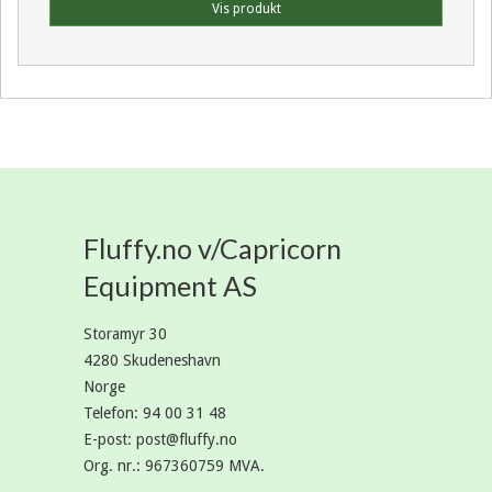
Vis produkt
Fluffy.no v/Capricorn
Equipment AS
Storamyr 30
4280 Skudeneshavn
Norge
Telefon
:
94 00 31 48
E-post
:
post@fluffy.no
Org. nr.
:
967360759 MVA.