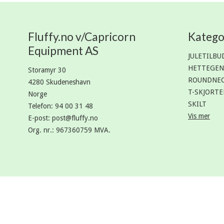
Fluffy.no v/Capricorn
Katego
Equipment AS
JULETILBU
HETTEGEN
Storamyr 30
ROUNDNE
4280 Skudeneshavn
T-SKJORTE
Norge
SKILT
Telefon
:
94 00 31 48
Vis mer
E-post
:
post@fluffy.no
Org. nr.
:
967360759 MVA.