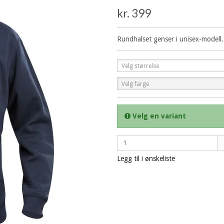
kr. 399
Rundhalset genser i unisex-modell.
Velg størrelse
Velg farge
Velg en variant
Legg til i ønskeliste