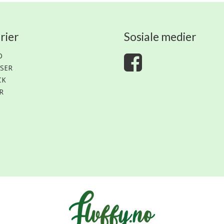
rier
Sosiale medier
D
SER
CK
R