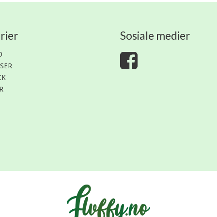
rier
Sosiale medier
D
SER
CK
R