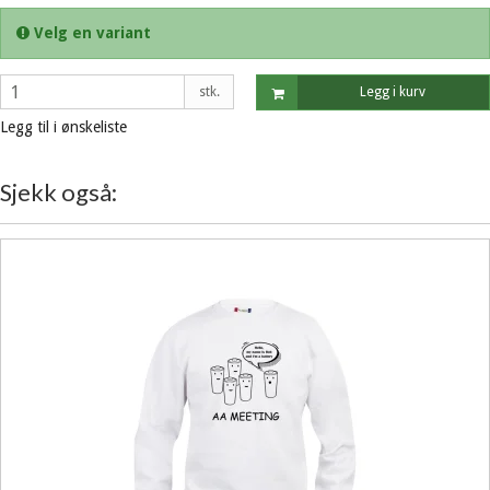
Velg en variant
stk.
Legg i kurv
Legg til i ønskeliste
Sjekk også: